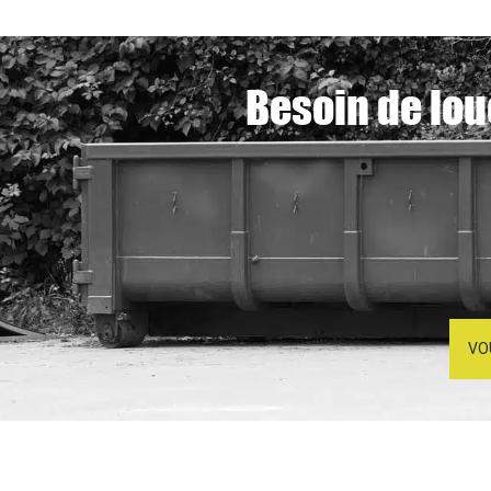
Besoin de lou
VO