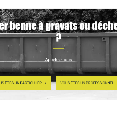
er benne à gravats ou déch
?
Appelez-nous
US ÊTES UN PARTICULIER
VOUS ÊTES UN PROFESSIONNEL