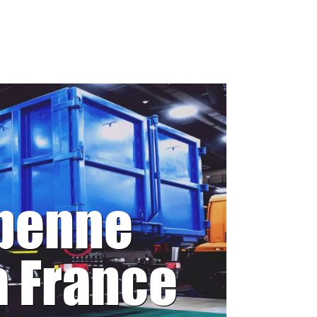
 benne
a France