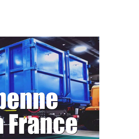
 benne
a France