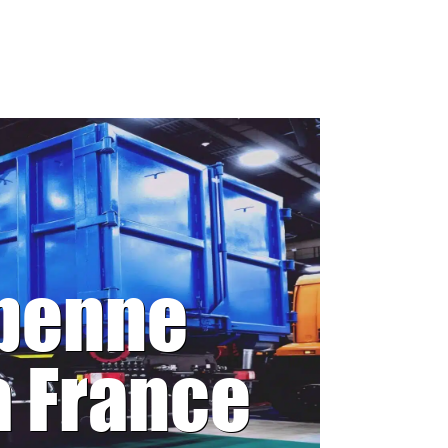
 benne
a France