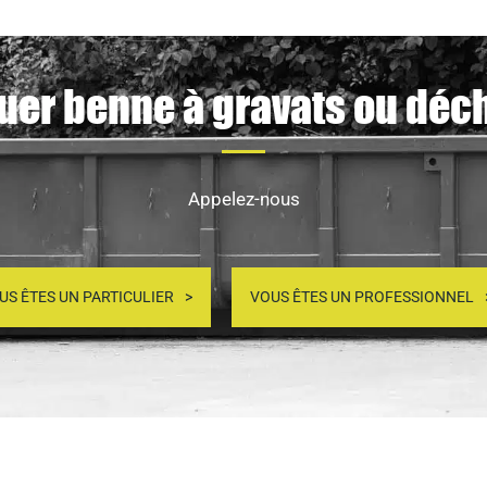
uer benne à gravats ou déc
Appelez-nous
US ÊTES UN PARTICULIER
VOUS ÊTES UN PROFESSIONNEL