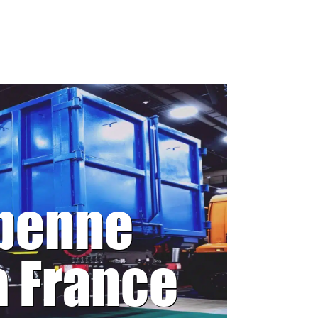
 benne
a France