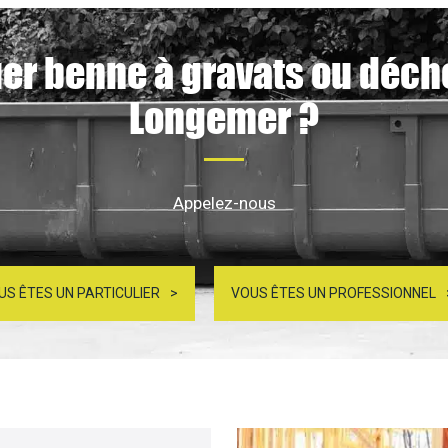
er benne à gravats ou déch
Longemer ?
Appelez-nous
US ÊTES UN PARTICULIER
VOUS ÊTES UN PROFESSIONNEL