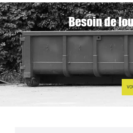
Besoin de lou
VO