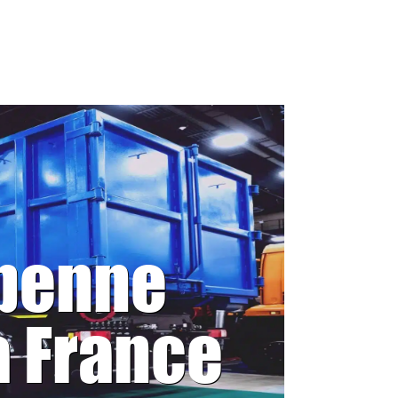
 benne
a France