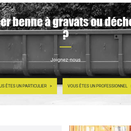
uer benne à gravats ou déch
?
Joignez-nous
US ÊTES UN PARTICULIER
VOUS ÊTES UN PROFESSIONNEL