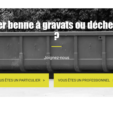
er benne à gravats ou déchet
?
Joignez-nous
US ÊTES UN PARTICULIER
VOUS ÊTES UN PROFESSIONNEL