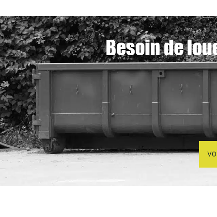
Besoin de lou
VO