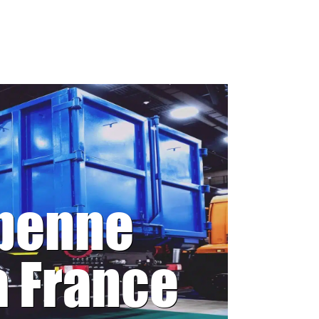
 benne
a France