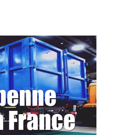
 benne
a France