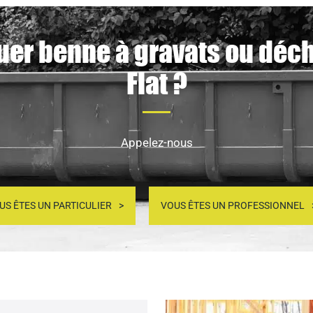
uer benne à gravats ou déch
Flat ?
Appelez-nous
US ÊTES UN PARTICULIER
VOUS ÊTES UN PROFESSIONNEL