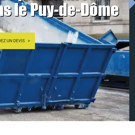
ns le Puy-de-Dôme
EZ UN DEVIS