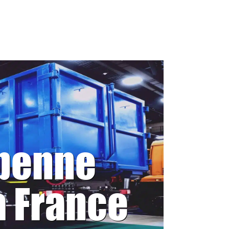
 benne
a France